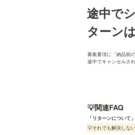
途中で
ターン
募集要項に「納品前
途中でキャンセルさ
💡関連FAQ
「リターンについて」
💡それでも解決しな