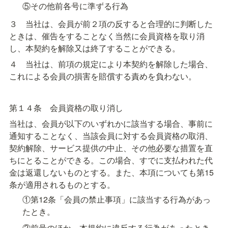
⑤その他前各号に準ずる行為
３　当社は、会員が前２項の反すると合理的に判断した
ときは、催告をすることなく当然に会員資格を取り消
し、本契約を解除又は終了することができる。
４　当社は、前項の規定により本契約を解除した場合、
これによる会員の損害を賠償する責めを負わない。
第１４条　会員資格の取り消し
当社は、会員が以下のいずれかに該当する場合、事前に
通知することなく、当該会員に対する会員資格の取消、
契約解除、サービス提供の中止、その他必要な措置を直
ちにとることができる。この場合、すでに支払われた代
金は返還しないものとする。また、本項についても第15
条が適用されるものとする。
①第12条「会員の禁止事項」に該当する行為があっ
たとき。
②前号のほか、本規約に違反する行為があったとき。