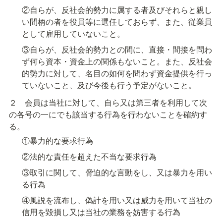
②自らが、反社会的勢力に属する者及びそれらと親し
い間柄の者を役員等に選任しておらず、また、従業員
として雇用していないこと。
③自らが、反社会的勢力との間に、直接・間接を問わ
ず何ら資本・資金上の関係もないこと。また、反社会
的勢力に対して、名目の如何を問わず資金提供を行っ
ていないこと、及び今後も行う予定がないこと。
２　会員は当社に対して、自ら又は第三者を利用して次
の各号の一にでも該当する行為を行わないことを確約す
る。
①暴力的な要求行為
②法的な責任を超えた不当な要求行為
③取引に関して、脅迫的な言動をし、又は暴力を用い
る行為
④風説を流布し、偽計を用い又は威力を用いて当社の
信用を毀損し又は当社の業務を妨害する行為