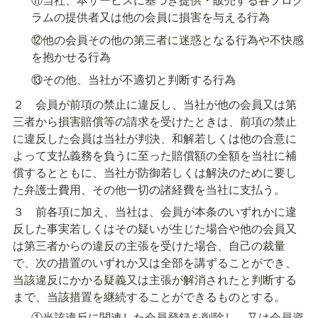
ラムの提供者又は他の会員に損害を与える行為
⑫他の会員その他の第三者に迷惑となる行為や不快感
を抱かせる行為
⑬その他、当社が不適切と判断する行為
２　会員が前項の禁止に違反し、当社が他の会員又は第
三者から損害賠償等の請求を受けたときは、前項の禁止
に違反した会員は当社が判決、和解若しくは他の合意に
よって支払義務を負うに至った賠償額の全額を当社に補
償するとともに、当社が防御若しくは解決のために要し
た弁護士費用、その他一切の諸経費を当社に支払う。
３　前各項に加え、当社は、会員が本条のいずれかに違
反した事実若しくはその疑いが生じた場合や他の会員又
は第三者からの違反の主張を受けた場合、自己の裁量
で、次の措置のいずれか又は全部を講ずることができ、
当該違反にかかる疑義又は主張が解消されたと判断する
まで、当該措置を継続することができるものとする。
①当該違反に関連した会員登録を削除し、又は会員資