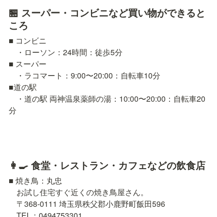
🏪 スーパー・コンビニなど買い物ができると
ころ
■ コンビニ

　・ローソン：24時間：徒歩5分

■ スーパー

　・ラコマート：9:00〜20:00：自転車10分

■道の駅

　・道の駅 両神温泉薬師の湯：10:00〜20:00：自転車20
分
👩‍🍳 食堂・レストラン・カフェなどの飲食店
■ 焼き鳥：丸忠

　お試し住宅すぐ近くの焼き鳥屋さん。

　〒368-0111 埼玉県秩父郡小鹿野町飯田596

　TEL：0494753301
