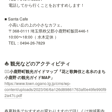
　電話してから行くことをおすすめします！
■ Santa Cafe

　小高い丘の上の小さなカフェ。

　〒368-0111 埼玉県秩父郡小鹿野町飯田446-1

　10:00〜18:00（ 水木定休 ）

　TEL：0494-26-7829
⛵ 観光などのアクティビティ
💁‍♀️
小鹿野町観光ガイドマップ
『花と歌舞伎と名水のまち 
小鹿野 の観光ガイドMAP」
https://www.town.ogano.lg.jp/cms/wp-
content/uploads/2023/06/6a126d89861763af0e49fe990f9
2a47c.pdf
春夏秋冬でおすすめが変わりますので詳しくは地域案内