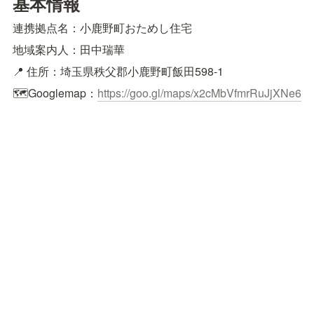
基本情報
連携拠点名：小鹿野町おためし住宅
地域案内人：田中瑞華
📍 住所：埼玉県秩父郡小鹿野町飯田598-1
🗺
Googlemap
：
https://goo.gl/maps/x2cMbVfmrRuJjXNe6