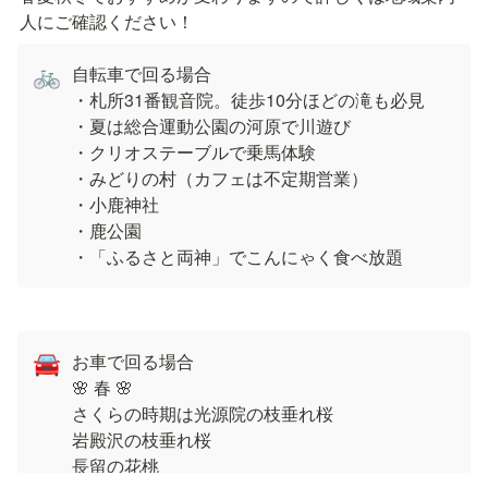
人にご確認ください！
自転車で回る場合 

🚲
・札所31番観音院。徒歩10分ほどの滝も必見

・夏は総合運動公園の河原で川遊び

・クリオステーブルで乗馬体験

・みどりの村（カフェは不定期営業）

・小鹿神社

・鹿公園

・「ふるさと両神」でこんにゃく食べ放題
お車で回る場合 

🚘
🌸 春 🌸

さくらの時期は光源院の枝垂れ桜

岩殿沢の枝垂れ桜

長留の花桃
