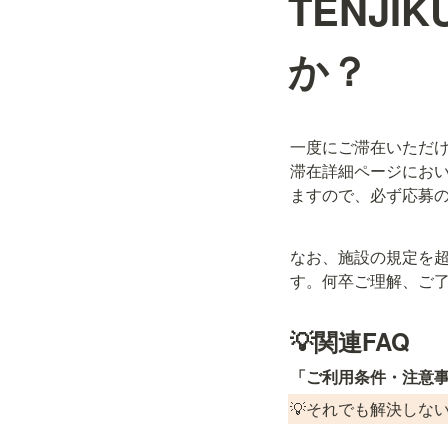
TENJ
か？
一度にご滞在いただけ
滞在詳細ページにお
ますので、必ず応募
なお、施設の規定を
す。何卒ご理解、ご
💡関連FAQ
「ご利用条件・注意事
💡それでも解決しな