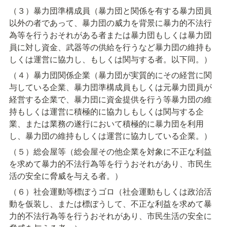
（３）暴力団準構成員（暴力団と関係を有する暴力団員
以外の者であって、暴力団の威力を背景に暴力的不法行
為等を行うおそれがある者または暴力団もしくは暴力団
員に対し資金、武器等の供給を行うなど暴力団の維持も
しくは運営に協力し、もしくは関与する者。以下同。）
（４）暴力団関係企業（暴力団が実質的にその経営に関
与している企業、暴力団準構成員もしくは元暴力団員が
経営する企業で、暴力団に資金提供を行う等暴力団の維
持もしくは運営に積極的に協力しもしくは関与する企
業、または業務の遂行において積極的に暴力団を利用
し、暴力団の維持もしくは運営に協力している企業。）
（５）総会屋等（総会屋その他企業を対象に不正な利益
を求めて暴力的不法行為等を行うおそれがあり、市民生
活の安全に脅威を与える者。）
（６）社会運動等標ぼうゴロ（社会運動もしくは政治活
動を仮装し、または標ぼうして、不正な利益を求めて暴
力的不法行為等を行うおそれがあり、市民生活の安全に