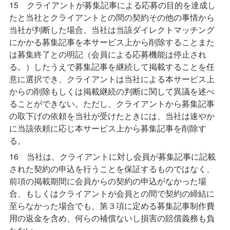
15　クライアントが募集記事による応募の目的を達成し
たと当社とクライアントとの間の契約その他の事情から
当社が判断した場合、当社は当該ダイレクトマッチング
にかかる募集記事を本サービス上から削除することまた
は募集終了との明記（会員による応募機能は停止され
る。）したうえで募集記事を継続して掲載することを任
意に選択でき、クライアントは当社による本サービス上
からの削除もしくは掲載継続の判断に関して異議を述べ
ることができない。ただし、クライアントから募集記事
の取下げの依頼を当社が受けたときには、当社は速やか
に当該依頼に応じ本サービス上から募集記事を削除す
る。
16　当社は、クライアントに対し会員が募集記事に記載
された契約の申込を行うことを保証するものではなく、
前項の掲載期間に会員からの契約の申込がなかった場
合、もしくはクライアントが会員との間で契約の締結に
至らなかった場合でも、第３項に定める募集記事制作費
用の返金を含め、何らの補償ないし損害の賠償義務も負