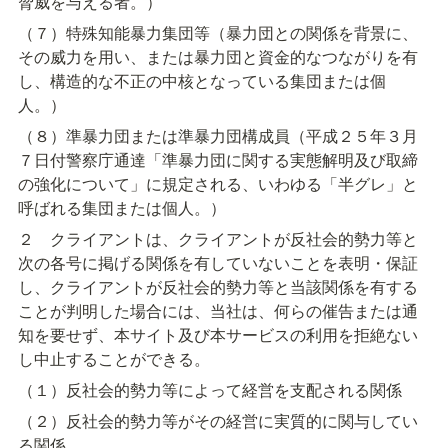
脅威を与える者。）
（７）特殊知能暴力集団等（暴力団との関係を背景に、
その威力を用い、または暴力団と資金的なつながりを有
し、構造的な不正の中核となっている集団または個
人。）
（８）準暴力団または準暴力団構成員（平成２５年３月
７日付警察庁通達「準暴力団に関する実態解明及び取締
の強化について」に規定される、いわゆる「半グレ」と
呼ばれる集団または個人。）
２　クライアントは、クライアントが反社会的勢力等と
次の各号に掲げる関係を有していないことを表明・保証
し、クライアントが反社会的勢力等と当該関係を有する
ことが判明した場合には、当社は、何らの催告または通
知を要せず、本サイト及び本サービスの利用を拒絶ない
し中止することができる。
（１）反社会的勢力等によって経営を支配される関係
（２）反社会的勢力等がその経営に実質的に関与してい
る関係